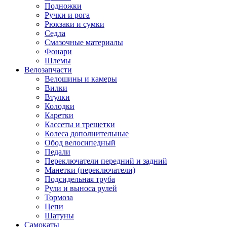
Подножки
Ручки и рога
Рюкзаки и сумки
Седла
Смазочные материалы
Фонари
Шлемы
Велозапчасти
Велошины и камеры
Вилки
Втулки
Колодки
Каретки
Кассеты и трещетки
Колеса дополнительные
Обод велосипедный
Педали
Переключатели передний и задний
Манетки (переключатели)
Подсидельная труба
Рули и выноса рулей
Тормоза
Цепи
Шатуны
Самокаты