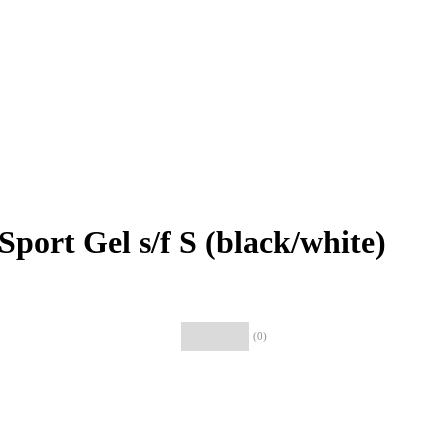
ort Gel s/f S (black/white)
(0)