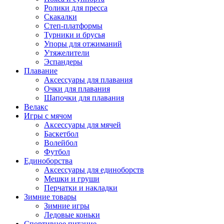
Ролики для пресса
Скакалки
Степ-платформы
Турники и брусья
Упоры для отжиманий
Утяжелители
Эспандеры
Плавание
Аксессуары для плавания
Очки для плавания
Шапочки для плавания
Велакс
Игры с мячом
Аксессуары для мячей
Баскетбол
Волейбол
Футбол
Единоборства
Аксессуары для единоборств
Мешки и груши
Перчатки и накладки
Зимние товары
Зимние игры
Ледовые коньки
Спортивное питание