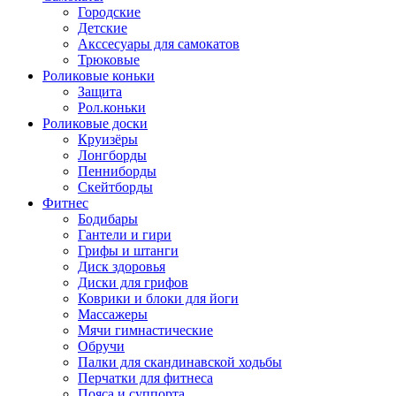
Городские
Детские
Акссесуары для самокатов
Трюковые
Роликовые коньки
Защита
Рол.коньки
Роликовые доски
Круизёры
Лонгборды
Пенниборды
Скейтборды
Фитнес
Бодибары
Гантели и гири
Грифы и штанги
Диск здоровья
Диски для грифов
Коврики и блоки для йоги
Массажеры
Мячи гимнастические
Обручи
Палки для скандинавской ходьбы
Перчатки для фитнеса
Пояса и суппорта