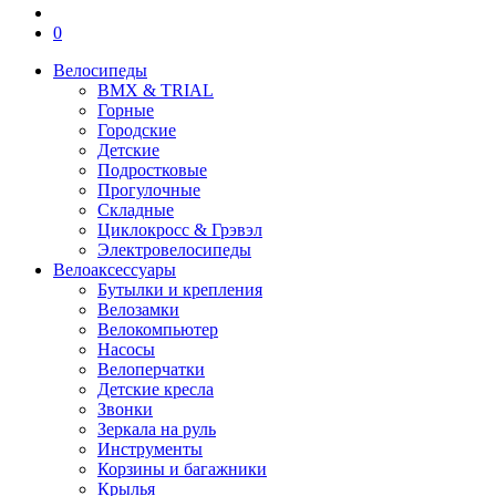
0
Велосипеды
BMX & TRIAL
Горные
Городские
Детские
Подростковые
Прогулочные
Складные
Циклокросс & Грэвэл
Электровелосипеды
Велоаксессуары
Бутылки и крепления
Велозамки
Велокомпьютер
Насосы
Велоперчатки
Детские кресла
Звонки
Зеркала на руль
Инструменты
Корзины и багажники
Крылья