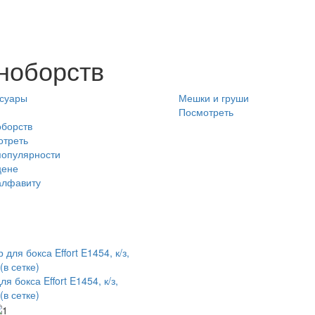
ноборств
суары
Мешки и груши
Посмотреть
борств
отреть
популярности
цене
алфавиту
я бокса Effort E1454, к/з,
(в сетке)