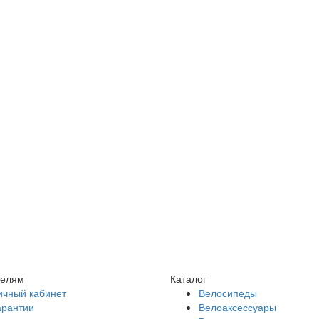
телям
Каталог
ичный кабинет
Велосипеды
арантии
Велоаксессуары