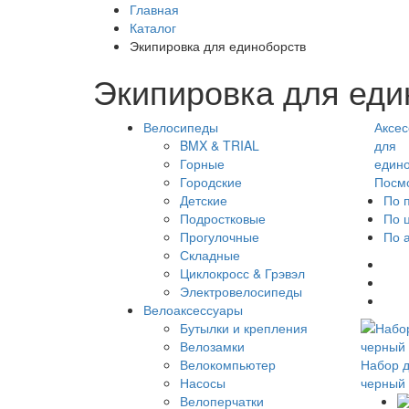
Главная
Каталог
Экипировка для единоборств
Экипировка для еди
Велосипеды
Аксес
BMX & TRIAL
для
Горные
едино
Городские
Посм
Детские
По 
Подростковые
По 
Прогулочные
По 
Складные
Циклокросс & Грэвэл
Электровелосипеды
Велоаксессуары
Бутылки и крепления
Велозамки
Велокомпьютер
Набор дл
Насосы
черный 
Велоперчатки