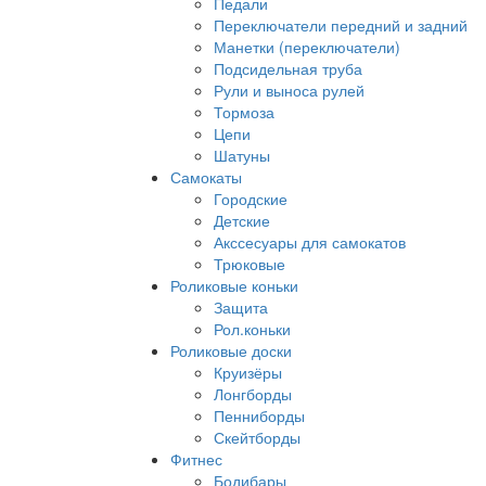
Педали
Переключатели передний и задний
Манетки (переключатели)
Подсидельная труба
Рули и выноса рулей
Тормоза
Цепи
Шатуны
Самокаты
Городские
Детские
Акссесуары для самокатов
Трюковые
Роликовые коньки
Защита
Рол.коньки
Роликовые доски
Круизёры
Лонгборды
Пенниборды
Скейтборды
Фитнес
Бодибары