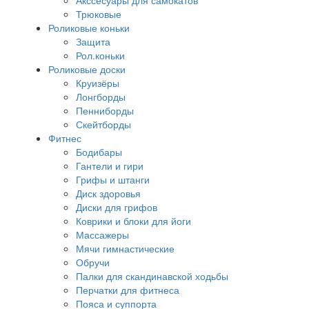
Акссесуары для самокатов
Трюковые
Роликовые коньки
Защита
Рол.коньки
Роликовые доски
Круизёры
Лонгборды
Пенниборды
Скейтборды
Фитнес
Бодибары
Гантели и гири
Грифы и штанги
Диск здоровья
Диски для грифов
Коврики и блоки для йоги
Массажеры
Мячи гимнастические
Обручи
Палки для скандинавской ходьбы
Перчатки для фитнеса
Пояса и суппорта