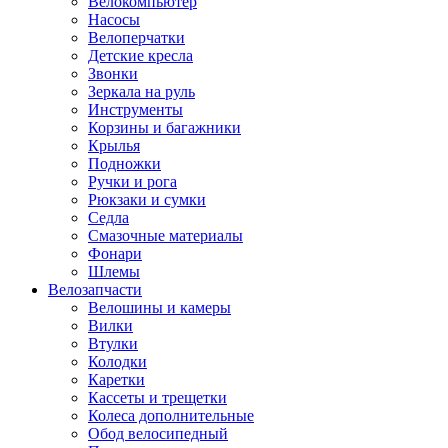
Велокомпьютер
Насосы
Велоперчатки
Детские кресла
Звонки
Зеркала на руль
Инструменты
Корзины и багажники
Крылья
Подножки
Ручки и рога
Рюкзаки и сумки
Седла
Смазочные материалы
Фонари
Шлемы
Велозапчасти
Велошины и камеры
Вилки
Втулки
Колодки
Каретки
Кассеты и трещетки
Колеса дополнительные
Обод велосипедный