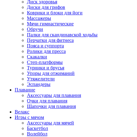
Диск здоровья
Диски для грифов
Коврики и блоки для йоги
Массажеры
Мячи гимнастические
Обручи
Палки для скандинавской ходьбы
Перчатки для фитнеса
Пояса и суппорта
Ролики для пресса
Скакалки
Степ-платформы
Турники и брусья
Упоры для отжиманий
Утяжелители
Эспандеры
Плавание
Аксессуары для плавания
Очки для плавания
Шапочки для плавания
Велакс
Игры с мячом
Аксессуары для мячей
Баскетбол
Волейбол