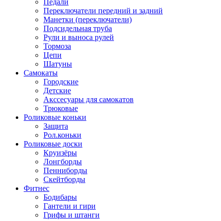
Педали
Переключатели передний и задний
Манетки (переключатели)
Подсидельная труба
Рули и выноса рулей
Тормоза
Цепи
Шатуны
Самокаты
Городские
Детские
Акссесуары для самокатов
Трюковые
Роликовые коньки
Защита
Рол.коньки
Роликовые доски
Круизёры
Лонгборды
Пенниборды
Скейтборды
Фитнес
Бодибары
Гантели и гири
Грифы и штанги