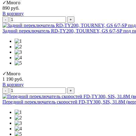
✓
Много
890 руб.
В корзину
-
+
Задний переключатель RD-TY200, TOURNEY, GS 6/7-SP под пе
✓
Много
1 190 руб.
В корзину
-
+
Передний переключатель скоростей FD-TY300, SIS, 31.8M (вер