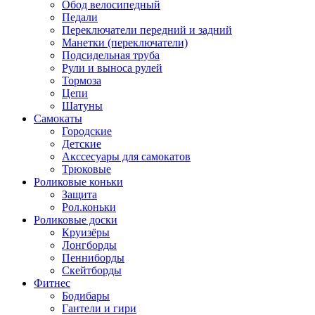
Обод велосипедный
Педали
Переключатели передний и задний
Манетки (переключатели)
Подсидельная труба
Рули и выноса рулей
Тормоза
Цепи
Шатуны
Самокаты
Городские
Детские
Акссесуары для самокатов
Трюковые
Роликовые коньки
Защита
Рол.коньки
Роликовые доски
Круизёры
Лонгборды
Пенниборды
Скейтборды
Фитнес
Бодибары
Гантели и гири