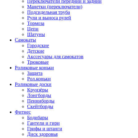
Переключатели передний и задний
Манетки (переключатели)
Подсидельная труба
Рули и выноса рулей
Тормоза
Цепи
Шатуны
Самокаты
Городские
Детские
Акссесуары для самокатов
Трюковые
Роликовые коньки
Защита
Рол.коньки
Роликовые доски
Круизёры
Лонгборды
Пенниборды
Скейтборды
Фитнес
Бодибары
Гантели и гири
Грифы и штанги
Диск здоровья