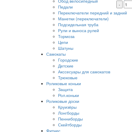
Обод велосипедный
-
Педали
Переключатели передний и задний
Манетки (переключатели)
Подсидельная труба
Рули и выноса рулей
Тормоза
Цепи
Шатуны
Самокаты
Городские
Детские
Акссесуары для самокатов
Трюковые
Роликовые коньки
Защита
Рол.коньки
Роликовые доски
Круизёры
Лонгборды
Пенниборды
Скейтборды
Фитнес