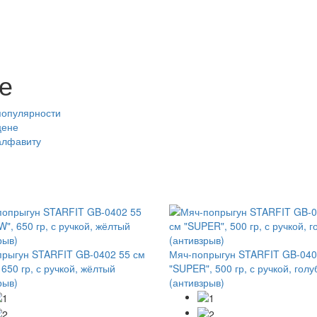
е
популярности
цене
алфавиту
рыгун STARFIT GB-0402 55 см
Мяч-попрыгун STARFIT GB-040
650 гр, с ручкой, жёлтый
"SUPER", 500 гр, с ручкой, голу
рыв)
(антивзрыв)