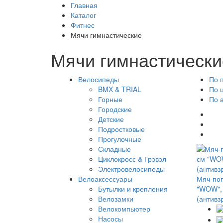
Главная
Каталог
Фитнес
Мячи гимнастические
Мячи гимнастически
Велосипеды
По 
BMX & TRIAL
По 
Горные
По 
Городские
Детские
Подростковые
Прогулочные
Складные
Циклокросс & Грэвэл
Электровелосипеды
Велоаксессуары
Мяч-поп
Бутылки и крепления
"WOW", 
Велозамки
(антивз
Велокомпьютер
Насосы