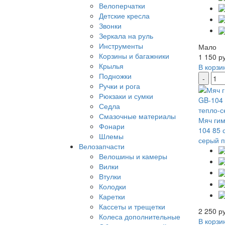
Велоперчатки
Детские кресла
Звонки
Зеркала на руль
Инструменты
Мало
Корзины и багажники
1 150 р
Крылья
В корзи
Подножки
-
Ручки и рога
Рюкзаки и сумки
Седла
Смазочные материалы
Мяч гим
Фонари
104 85 
Шлемы
серый п
Велозапчасти
Велошины и камеры
Вилки
Втулки
Колодки
Каретки
Кассеты и трещетки
2 250 р
Колеса дополнительные
В корзи