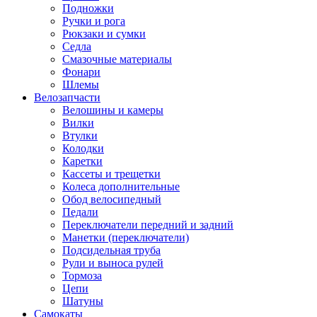
Подножки
Ручки и рога
Рюкзаки и сумки
Седла
Смазочные материалы
Фонари
Шлемы
Велозапчасти
Велошины и камеры
Вилки
Втулки
Колодки
Каретки
Кассеты и трещетки
Колеса дополнительные
Обод велосипедный
Педали
Переключатели передний и задний
Манетки (переключатели)
Подсидельная труба
Рули и выноса рулей
Тормоза
Цепи
Шатуны
Самокаты