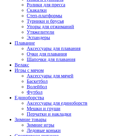
Ролики для пресса
Скакалки
Степ-платформы
Турники и брусья
Упоры для отжиманий
Утяжелители
Эспандеры
Плавание
Аксессуары для плавания
Очки для плавания
Шапочки для плавания
Велакс
Игры с мячом
Аксессуары для мячей
Баскетбол
Волейбол
Футбол
Единоборства
Аксессуары для единоборств
Мешки и груши
Перчатки и накладки
Зимние товары
Зимние игры
Ледовые коньки
Спортивное питание