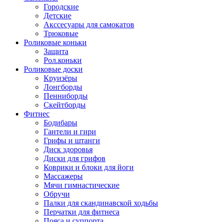
Городские
Детские
Акссесуары для самокатов
Трюковые
Роликовые коньки
Защита
Рол.коньки
Роликовые доски
Круизёры
Лонгборды
Пенниборды
Скейтборды
Фитнес
Бодибары
Гантели и гири
Грифы и штанги
Диск здоровья
Диски для грифов
Коврики и блоки для йоги
Массажеры
Мячи гимнастические
Обручи
Палки для скандинавской ходьбы
Перчатки для фитнеса
Пояса и суппорта