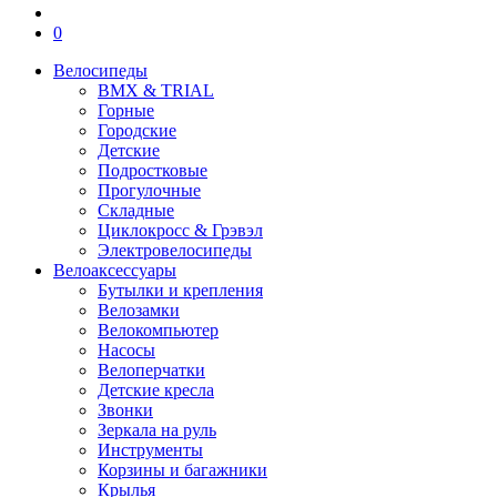
0
Велосипеды
BMX & TRIAL
Горные
Городские
Детские
Подростковые
Прогулочные
Складные
Циклокросс & Грэвэл
Электровелосипеды
Велоаксессуары
Бутылки и крепления
Велозамки
Велокомпьютер
Насосы
Велоперчатки
Детские кресла
Звонки
Зеркала на руль
Инструменты
Корзины и багажники
Крылья