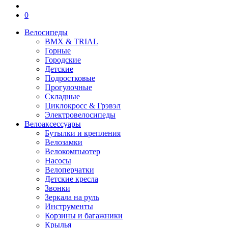
0
Велосипеды
BMX & TRIAL
Горные
Городские
Детские
Подростковые
Прогулочные
Складные
Циклокросс & Грэвэл
Электровелосипеды
Велоаксессуары
Бутылки и крепления
Велозамки
Велокомпьютер
Насосы
Велоперчатки
Детские кресла
Звонки
Зеркала на руль
Инструменты
Корзины и багажники
Крылья