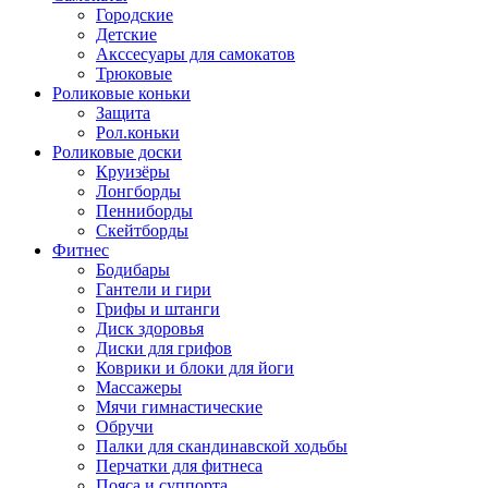
Городские
Детские
Акссесуары для самокатов
Трюковые
Роликовые коньки
Защита
Рол.коньки
Роликовые доски
Круизёры
Лонгборды
Пенниборды
Скейтборды
Фитнес
Бодибары
Гантели и гири
Грифы и штанги
Диск здоровья
Диски для грифов
Коврики и блоки для йоги
Массажеры
Мячи гимнастические
Обручи
Палки для скандинавской ходьбы
Перчатки для фитнеса
Пояса и суппорта