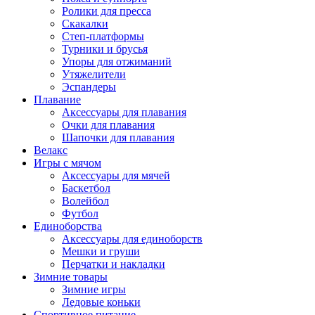
Ролики для пресса
Скакалки
Степ-платформы
Турники и брусья
Упоры для отжиманий
Утяжелители
Эспандеры
Плавание
Аксессуары для плавания
Очки для плавания
Шапочки для плавания
Велакс
Игры с мячом
Аксессуары для мячей
Баскетбол
Волейбол
Футбол
Единоборства
Аксессуары для единоборств
Мешки и груши
Перчатки и накладки
Зимние товары
Зимние игры
Ледовые коньки
Спортивное питание