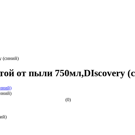
y (синий)
ой от пыли 750мл,DIscovery (
(0)
ий)