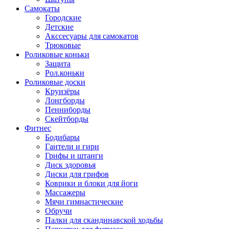
Самокаты
Городские
Детские
Акссесуары для самокатов
Трюковые
Роликовые коньки
Защита
Рол.коньки
Роликовые доски
Круизёры
Лонгборды
Пенниборды
Скейтборды
Фитнес
Бодибары
Гантели и гири
Грифы и штанги
Диск здоровья
Диски для грифов
Коврики и блоки для йоги
Массажеры
Мячи гимнастические
Обручи
Палки для скандинавской ходьбы