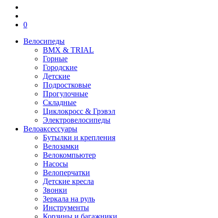
0
Велосипеды
BMX & TRIAL
Горные
Городские
Детские
Подростковые
Прогулочные
Складные
Циклокросс & Грэвэл
Электровелосипеды
Велоаксессуары
Бутылки и крепления
Велозамки
Велокомпьютер
Насосы
Велоперчатки
Детские кресла
Звонки
Зеркала на руль
Инструменты
Корзины и багажники