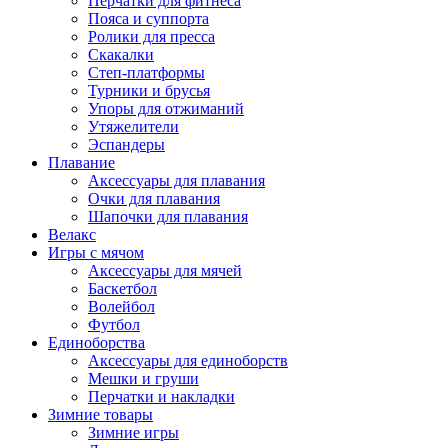
Перчатки для фитнеса
Пояса и суппорта
Ролики для пресса
Скакалки
Степ-платформы
Турники и брусья
Упоры для отжиманий
Утяжелители
Эспандеры
Плавание
Аксессуары для плавания
Очки для плавания
Шапочки для плавания
Велакс
Игры с мячом
Аксессуары для мячей
Баскетбол
Волейбол
Футбол
Единоборства
Аксессуары для единоборств
Мешки и груши
Перчатки и накладки
Зимние товары
Зимние игры