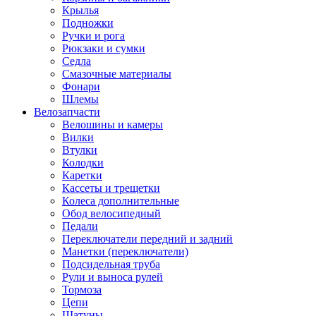
Крылья
Подножки
Ручки и рога
Рюкзаки и сумки
Седла
Смазочные материалы
Фонари
Шлемы
Велозапчасти
Велошины и камеры
Вилки
Втулки
Колодки
Каретки
Кассеты и трещетки
Колеса дополнительные
Обод велосипедный
Педали
Переключатели передний и задний
Манетки (переключатели)
Подсидельная труба
Рули и выноса рулей
Тормоза
Цепи
Шатуны