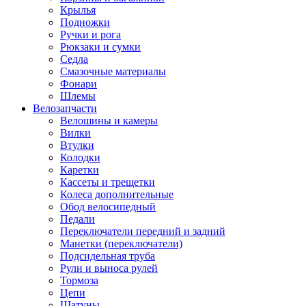
Крылья
Подножки
Ручки и рога
Рюкзаки и сумки
Седла
Смазочные материалы
Фонари
Шлемы
Велозапчасти
Велошины и камеры
Вилки
Втулки
Колодки
Каретки
Кассеты и трещетки
Колеса дополнительные
Обод велосипедный
Педали
Переключатели передний и задний
Манетки (переключатели)
Подсидельная труба
Рули и выноса рулей
Тормоза
Цепи
Шатуны