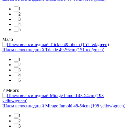
Мало
Шлем велосипедный Trickie 49-56cm (151 red/green)
✓
Много
Шлем велосипедный Mirage Inmold 48-54cm (198 yellow\green)