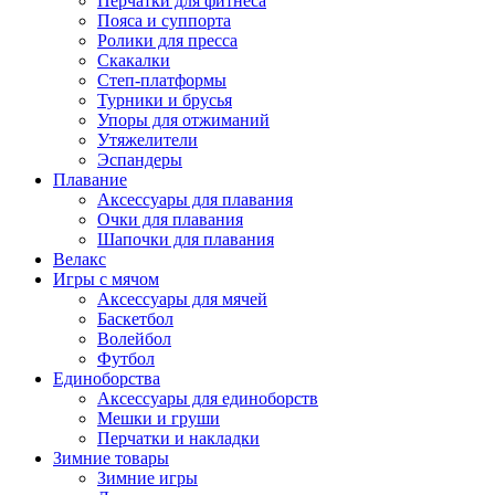
Перчатки для фитнеса
Пояса и суппорта
Ролики для пресса
Скакалки
Степ-платформы
Турники и брусья
Упоры для отжиманий
Утяжелители
Эспандеры
Плавание
Аксессуары для плавания
Очки для плавания
Шапочки для плавания
Велакс
Игры с мячом
Аксессуары для мячей
Баскетбол
Волейбол
Футбол
Единоборства
Аксессуары для единоборств
Мешки и груши
Перчатки и накладки
Зимние товары
Зимние игры