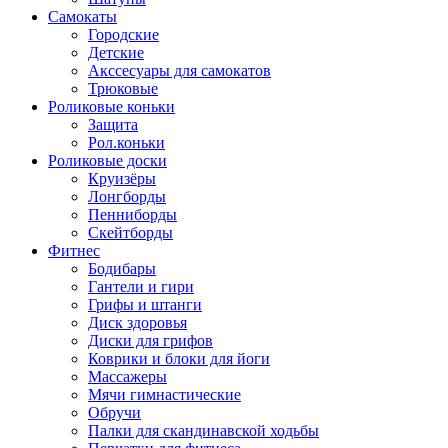
Самокаты
Городские
Детские
Акссесуары для самокатов
Трюковые
Роликовые коньки
Защита
Рол.коньки
Роликовые доски
Круизёры
Лонгборды
Пенниборды
Скейтборды
Фитнес
Бодибары
Гантели и гири
Грифы и штанги
Диск здоровья
Диски для грифов
Коврики и блоки для йоги
Массажеры
Мячи гимнастические
Обручи
Палки для скандинавской ходьбы