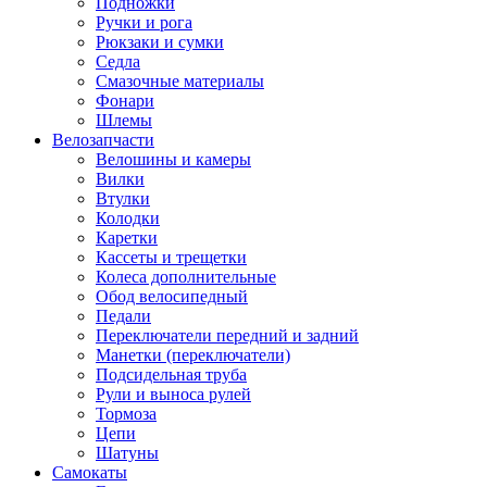
Подножки
Ручки и рога
Рюкзаки и сумки
Седла
Смазочные материалы
Фонари
Шлемы
Велозапчасти
Велошины и камеры
Вилки
Втулки
Колодки
Каретки
Кассеты и трещетки
Колеса дополнительные
Обод велосипедный
Педали
Переключатели передний и задний
Манетки (переключатели)
Подсидельная труба
Рули и выноса рулей
Тормоза
Цепи
Шатуны
Самокаты