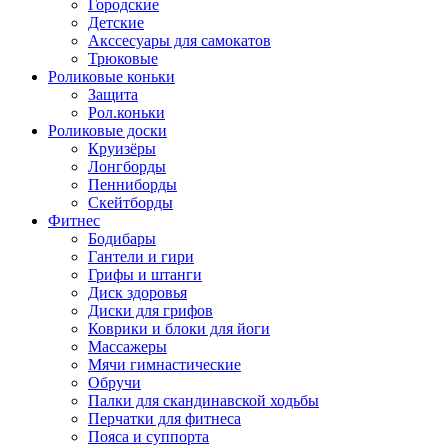
Городские
Детские
Акссесуары для самокатов
Трюковые
Роликовые коньки
Защита
Рол.коньки
Роликовые доски
Круизёры
Лонгборды
Пенниборды
Скейтборды
Фитнес
Бодибары
Гантели и гири
Грифы и штанги
Диск здоровья
Диски для грифов
Коврики и блоки для йоги
Массажеры
Мячи гимнастические
Обручи
Палки для скандинавской ходьбы
Перчатки для фитнеса
Пояса и суппорта