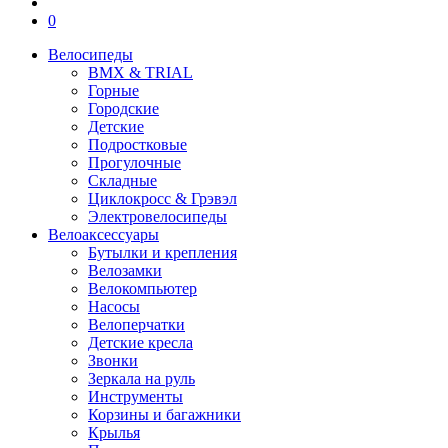
0
Велосипеды
BMX & TRIAL
Горные
Городские
Детские
Подростковые
Прогулочные
Складные
Циклокросс & Грэвэл
Электровелосипеды
Велоаксессуары
Бутылки и крепления
Велозамки
Велокомпьютер
Насосы
Велоперчатки
Детские кресла
Звонки
Зеркала на руль
Инструменты
Корзины и багажники
Крылья