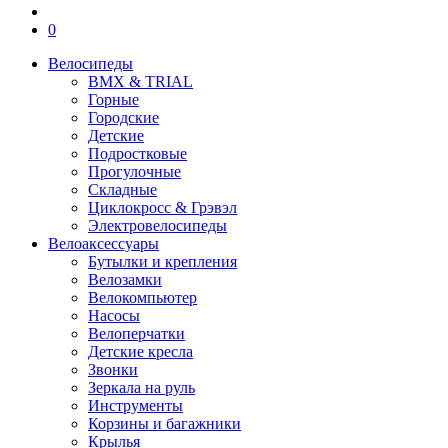
0
Велосипеды
BMX & TRIAL
Горные
Городские
Детские
Подростковые
Прогулочные
Складные
Циклокросс & Грэвэл
Электровелосипеды
Велоаксессуары
Бутылки и крепления
Велозамки
Велокомпьютер
Насосы
Велоперчатки
Детские кресла
Звонки
Зеркала на руль
Инструменты
Корзины и багажники
Крылья