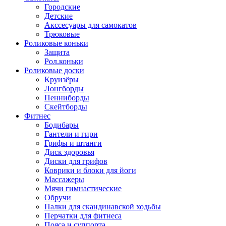
Городские
Детские
Акссесуары для самокатов
Трюковые
Роликовые коньки
Защита
Рол.коньки
Роликовые доски
Круизёры
Лонгборды
Пенниборды
Скейтборды
Фитнес
Бодибары
Гантели и гири
Грифы и штанги
Диск здоровья
Диски для грифов
Коврики и блоки для йоги
Массажеры
Мячи гимнастические
Обручи
Палки для скандинавской ходьбы
Перчатки для фитнеса
Пояса и суппорта