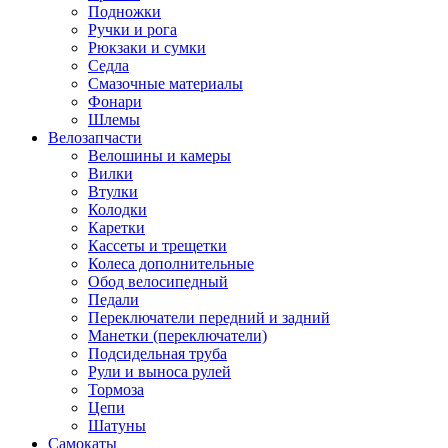
Подножки
Ручки и рога
Рюкзаки и сумки
Седла
Смазочные материалы
Фонари
Шлемы
Велозапчасти
Велошины и камеры
Вилки
Втулки
Колодки
Каретки
Кассеты и трещетки
Колеса дополнительные
Обод велосипедный
Педали
Переключатели передний и задний
Манетки (переключатели)
Подсидельная труба
Рули и выноса рулей
Тормоза
Цепи
Шатуны
Самокаты