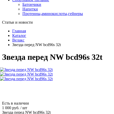
Батончики
Напитки
Протеины,аминокислоты,гейнеры
Статьи и новости
Главная
Каталог
Велакс
Звезда перед NW bcd96s 32t
Звезда перед NW bcd96s 32t
Есть в наличии
1 000 руб.
/
шт
Звезда перед NW bcd96s 32t