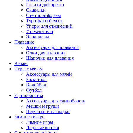
Ролики для пресса
Скакалки
Степ-платформы
Турники и брусья
Упоры для отжиманий
Утяжелители
Эспандеры
Плавание
Аксессуары для плавания
Очки для плавания
Шапочки для плавания
Велакс
Игры с мячом
Аксессуары для мячей
Баскетбол
Волейбол
Футбол
Единоборства
Аксессуары для единоборств
Мешки и груши
Перчатки и накладки
Зимние товары
Зимние игры
Ледовые коньки
Спортивное питание