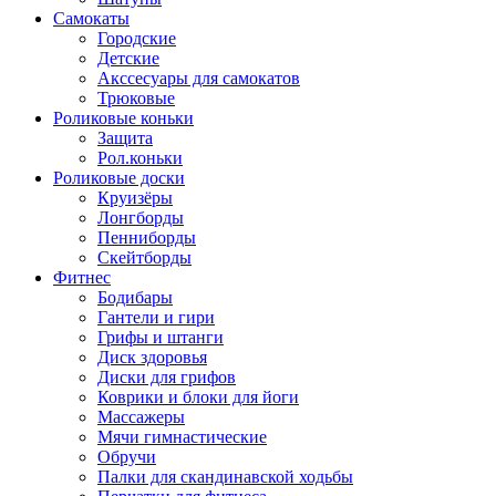
Самокаты
Городские
Детские
Акссесуары для самокатов
Трюковые
Роликовые коньки
Защита
Рол.коньки
Роликовые доски
Круизёры
Лонгборды
Пенниборды
Скейтборды
Фитнес
Бодибары
Гантели и гири
Грифы и штанги
Диск здоровья
Диски для грифов
Коврики и блоки для йоги
Массажеры
Мячи гимнастические
Обручи
Палки для скандинавской ходьбы