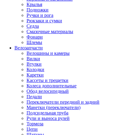
Крылья
Подножки
Ручки и рога
Рюкзаки и сумки
Седла
Смазочные материалы
Фонари
Шлемы
Велозапчасти
Велошины и камеры
Вилки
Втулки
Колодки
Каретки
Кассеты и трещетки
Колеса дополнительные
Обод велосипедный
Педали
Переключатели передний и задний
Манетки (переключатели)
Подсидельная труба
Рули и выноса рулей
Тормоза
Цепи
Шатуны