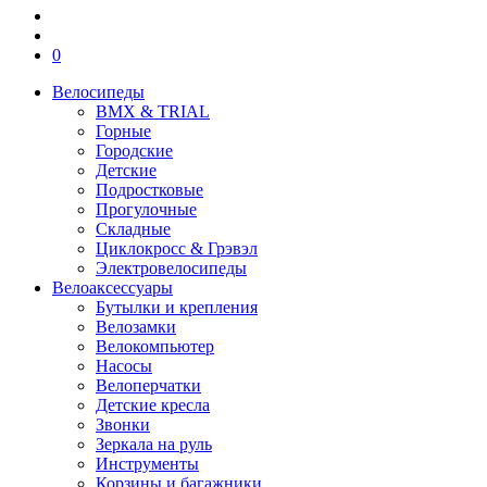
0
Велосипеды
BMX & TRIAL
Горные
Городские
Детские
Подростковые
Прогулочные
Складные
Циклокросс & Грэвэл
Электровелосипеды
Велоаксессуары
Бутылки и крепления
Велозамки
Велокомпьютер
Насосы
Велоперчатки
Детские кресла
Звонки
Зеркала на руль
Инструменты
Корзины и багажники