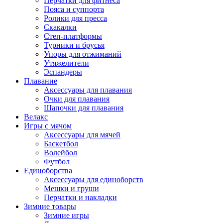
Перчатки для фитнеса
Пояса и суппорта
Ролики для пресса
Скакалки
Степ-платформы
Турники и брусья
Упоры для отжиманий
Утяжелители
Эспандеры
Плавание
Аксессуары для плавания
Очки для плавания
Шапочки для плавания
Велакс
Игры с мячом
Аксессуары для мячей
Баскетбол
Волейбол
Футбол
Единоборства
Аксессуары для единоборств
Мешки и груши
Перчатки и накладки
Зимние товары
Зимние игры