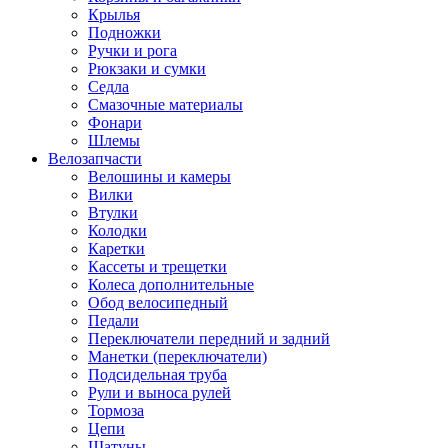
Крылья
Подножки
Ручки и рога
Рюкзаки и сумки
Седла
Смазочные материалы
Фонари
Шлемы
Велозапчасти
Велошины и камеры
Вилки
Втулки
Колодки
Каретки
Кассеты и трещетки
Колеса дополнительные
Обод велосипедный
Педали
Переключатели передний и задний
Манетки (переключатели)
Подсидельная труба
Рули и выноса рулей
Тормоза
Цепи
Шатуны