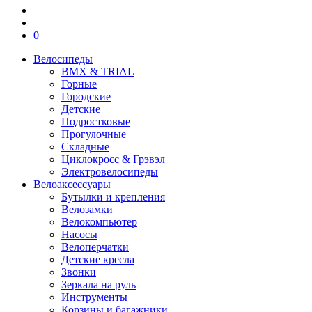
0
Велосипеды
BMX & TRIAL
Горные
Городские
Детские
Подростковые
Прогулочные
Складные
Циклокросс & Грэвэл
Электровелосипеды
Велоаксессуары
Бутылки и крепления
Велозамки
Велокомпьютер
Насосы
Велоперчатки
Детские кресла
Звонки
Зеркала на руль
Инструменты
Корзины и багажники