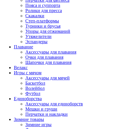
Перчатки для фитнеса
Пояса и суппорта
Ролики для пресса
Скакалки
Степ-платформы
Турники и брусья
Упоры для отжиманий
Утяжелители
Эспандеры
Плавание
Аксессуары для плавания
Очки для плавания
Шапочки для плавания
Велакс
Игры с мячом
Аксессуары для мячей
Баскетбол
Волейбол
Футбол
Единоборства
Аксессуары для единоборств
Мешки и груши
Перчатки и накладки
Зимние товары
Зимние игры