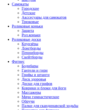
Самокаты
Городские
Детские
Акссесуары для самокатов
Трюковые
Роликовые коньки
Защита
Рол.коньки
Роликовые доски
Круизёры
Лонгборды
Пенниборды
Скейтборды
Фитнес
Бодибары
Гантели и гири
Грифы и штанги
Диск здоровья
Диски для грифов
Коврики и блоки для йоги
Массажеры
Мячи гимнастические
Обручи
Палки для скандинавской ходьбы