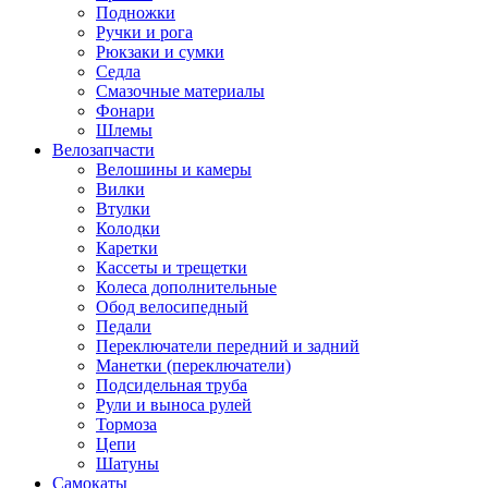
Подножки
Ручки и рога
Рюкзаки и сумки
Седла
Смазочные материалы
Фонари
Шлемы
Велозапчасти
Велошины и камеры
Вилки
Втулки
Колодки
Каретки
Кассеты и трещетки
Колеса дополнительные
Обод велосипедный
Педали
Переключатели передний и задний
Манетки (переключатели)
Подсидельная труба
Рули и выноса рулей
Тормоза
Цепи
Шатуны
Самокаты