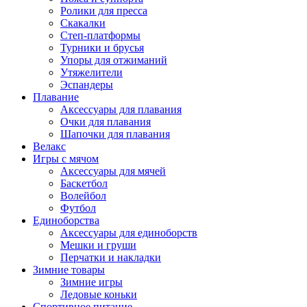
Ролики для пресса
Скакалки
Степ-платформы
Турники и брусья
Упоры для отжиманий
Утяжелители
Эспандеры
Плавание
Аксессуары для плавания
Очки для плавания
Шапочки для плавания
Велакс
Игры с мячом
Аксессуары для мячей
Баскетбол
Волейбол
Футбол
Единоборства
Аксессуары для единоборств
Мешки и груши
Перчатки и накладки
Зимние товары
Зимние игры
Ледовые коньки
Спортивное питание