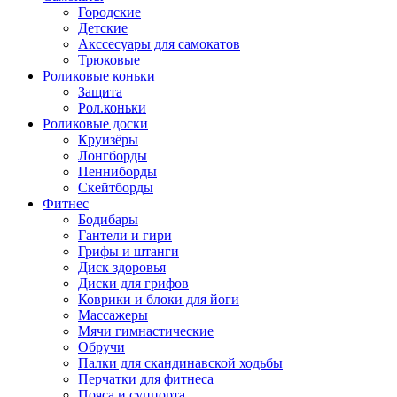
Городские
Детские
Акссесуары для самокатов
Трюковые
Роликовые коньки
Защита
Рол.коньки
Роликовые доски
Круизёры
Лонгборды
Пенниборды
Скейтборды
Фитнес
Бодибары
Гантели и гири
Грифы и штанги
Диск здоровья
Диски для грифов
Коврики и блоки для йоги
Массажеры
Мячи гимнастические
Обручи
Палки для скандинавской ходьбы
Перчатки для фитнеса
Пояса и суппорта