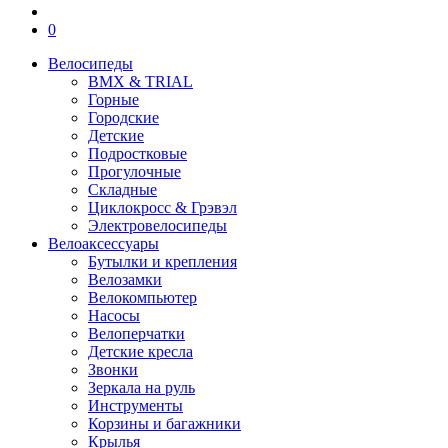
0
Велосипеды
BMX & TRIAL
Горные
Городские
Детские
Подростковые
Прогулочные
Складные
Циклокросс & Грэвэл
Электровелосипеды
Велоаксессуары
Бутылки и крепления
Велозамки
Велокомпьютер
Насосы
Велоперчатки
Детские кресла
Звонки
Зеркала на руль
Инструменты
Корзины и багажники
Крылья