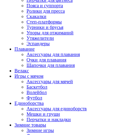
Перчатки для фитнеса
Пояса и суппорта
Ролики для пресса
Скакалки
Степ-платформы
Турники и брусья
Упоры для отжиманий
Утяжелители
Эспандеры
Плавание
Аксессуары для плавания
Очки для плавания
Шапочки для плавания
Велакс
Игры с мячом
Аксессуары для мячей
Баскетбол
Волейбол
Футбол
Единоборства
Аксессуары для единоборств
Мешки и груши
Перчатки и накладки
Зимние товары
Зимние игры