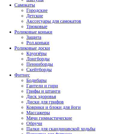
Самокаты
Городские
Детские
Акссесуары для самокатов
Трюковые
Роликовые коньки
Защита
Рол.коньки
Роликовые доски
Круизёры
Лонгборды
Пенниборды
Скейтборды
Фитнес
Бодибары
Гантели и гири
Грифы и штанги
Диск здоровья
Диски для грифов
Коврики и блоки для йоги
Массажеры
Мячи гимнастические
Обручи
Палки для скандинавской ходьбы