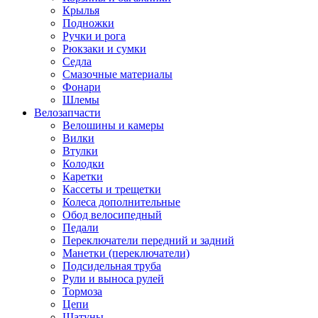
Крылья
Подножки
Ручки и рога
Рюкзаки и сумки
Седла
Смазочные материалы
Фонари
Шлемы
Велозапчасти
Велошины и камеры
Вилки
Втулки
Колодки
Каретки
Кассеты и трещетки
Колеса дополнительные
Обод велосипедный
Педали
Переключатели передний и задний
Манетки (переключатели)
Подсидельная труба
Рули и выноса рулей
Тормоза
Цепи
Шатуны