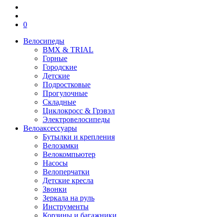
0
Велосипеды
BMX & TRIAL
Горные
Городские
Детские
Подростковые
Прогулочные
Складные
Циклокросс & Грэвэл
Электровелосипеды
Велоаксессуары
Бутылки и крепления
Велозамки
Велокомпьютер
Насосы
Велоперчатки
Детские кресла
Звонки
Зеркала на руль
Инструменты
Корзины и багажники