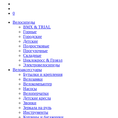
0
Велосипеды
BMX & TRIAL
Горные
Городские
Детские
Подростковые
Прогулочные
Складные
Циклокросс & Грэвэл
Электровелосипеды
Велоаксессуары
Бутылки и крепления
Велозамки
Велокомпьютер
Насосы
Велоперчатки
Детские кресла
Звонки
Зеркала на руль
Инструменты
Корзины и багажники