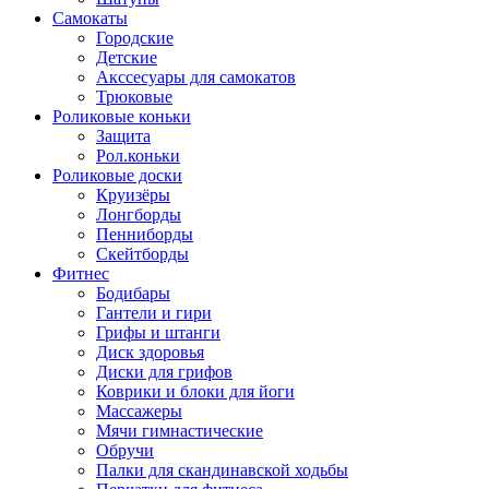
Самокаты
Городские
Детские
Акссесуары для самокатов
Трюковые
Роликовые коньки
Защита
Рол.коньки
Роликовые доски
Круизёры
Лонгборды
Пенниборды
Скейтборды
Фитнес
Бодибары
Гантели и гири
Грифы и штанги
Диск здоровья
Диски для грифов
Коврики и блоки для йоги
Массажеры
Мячи гимнастические
Обручи
Палки для скандинавской ходьбы