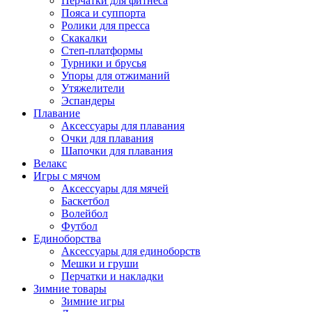
Перчатки для фитнеса
Пояса и суппорта
Ролики для пресса
Скакалки
Степ-платформы
Турники и брусья
Упоры для отжиманий
Утяжелители
Эспандеры
Плавание
Аксессуары для плавания
Очки для плавания
Шапочки для плавания
Велакс
Игры с мячом
Аксессуары для мячей
Баскетбол
Волейбол
Футбол
Единоборства
Аксессуары для единоборств
Мешки и груши
Перчатки и накладки
Зимние товары
Зимние игры