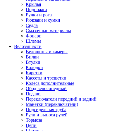
Крылья
Подножки
Ручки и рога
Рюкзаки и сумки
Седла
Смазочные материалы
Фонари
Шлемы
Велозапчасти
Велошины и камеры
Вилки
Втулки
Колодки
Каретки
Кассеты и трещетки
Колеса дополнительные
Обод велосипедный
Педали
Переключатели передний и задний
Манетки (переключатели)
Подсидельная труба
Рули и выноса рулей
Тормоза
Цепи
Шатуны