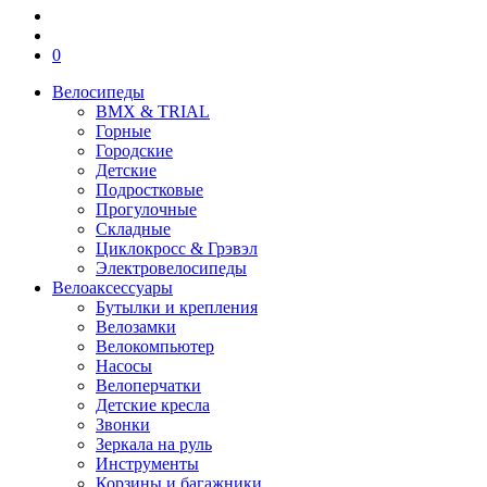
0
Велосипеды
BMX & TRIAL
Горные
Городские
Детские
Подростковые
Прогулочные
Складные
Циклокросс & Грэвэл
Электровелосипеды
Велоаксессуары
Бутылки и крепления
Велозамки
Велокомпьютер
Насосы
Велоперчатки
Детские кресла
Звонки
Зеркала на руль
Инструменты
Корзины и багажники