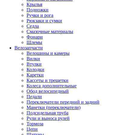
Крылья
Подножки
Ручки и рога
Рюкзаки и сумки
Седла
Смазочные материалы
Фонари
Шлемы
Велозапчасти
Велошины и камеры
Вилки
Втулки
Колодки
Каретки
Кассеты и трещетки
Колеса дополнительные
Обод велосипедный
Педали
Переключатели передний и задний
Манетки (переключатели)
Подсидельная труба
Рули и выноса рулей
Тормоза
Цепи
Шатуны