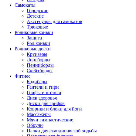
Самокаты
Городские
Детские
Акссесуары для самокатов
Трюковые
Роликовые коньки
Защита
Рол.коньки
Роликовые доски
Круизёры
Лонгборды
Пенниборды
Скейтборды
Фитнес
Бодибары
Гантели и гири
Грифы и штанги
Диск здоровья
Диски для грифов
Коврики и блоки для йоги
Массажеры
Мячи гимнастические
Обручи
Палки для скандинавской ходьбы