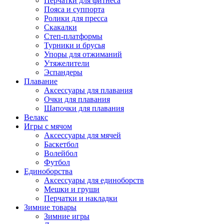
Перчатки для фитнеса
Пояса и суппорта
Ролики для пресса
Скакалки
Степ-платформы
Турники и брусья
Упоры для отжиманий
Утяжелители
Эспандеры
Плавание
Аксессуары для плавания
Очки для плавания
Шапочки для плавания
Велакс
Игры с мячом
Аксессуары для мячей
Баскетбол
Волейбол
Футбол
Единоборства
Аксессуары для единоборств
Мешки и груши
Перчатки и накладки
Зимние товары
Зимние игры