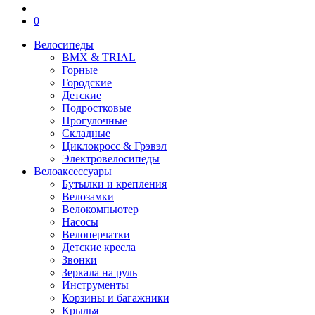
0
Велосипеды
BMX & TRIAL
Горные
Городские
Детские
Подростковые
Прогулочные
Складные
Циклокросс & Грэвэл
Электровелосипеды
Велоаксессуары
Бутылки и крепления
Велозамки
Велокомпьютер
Насосы
Велоперчатки
Детские кресла
Звонки
Зеркала на руль
Инструменты
Корзины и багажники
Крылья