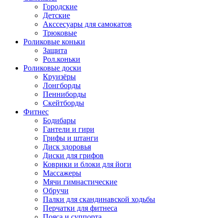
Городские
Детские
Акссесуары для самокатов
Трюковые
Роликовые коньки
Защита
Рол.коньки
Роликовые доски
Круизёры
Лонгборды
Пенниборды
Скейтборды
Фитнес
Бодибары
Гантели и гири
Грифы и штанги
Диск здоровья
Диски для грифов
Коврики и блоки для йоги
Массажеры
Мячи гимнастические
Обручи
Палки для скандинавской ходьбы
Перчатки для фитнеса
Пояса и суппорта