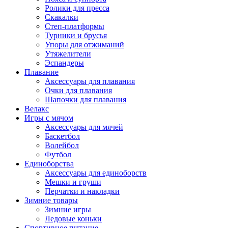
Ролики для пресса
Скакалки
Степ-платформы
Турники и брусья
Упоры для отжиманий
Утяжелители
Эспандеры
Плавание
Аксессуары для плавания
Очки для плавания
Шапочки для плавания
Велакс
Игры с мячом
Аксессуары для мячей
Баскетбол
Волейбол
Футбол
Единоборства
Аксессуары для единоборств
Мешки и груши
Перчатки и накладки
Зимние товары
Зимние игры
Ледовые коньки
Спортивное питание