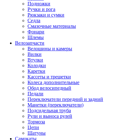
Подножки
Ручки и рога
Рюкзаки и сумки
Седла
Смазочные материалы
Фонари
Шлемы
Велозапчасти
Велошины и камеры
Вилки
Втулки
Колодки
Каретки
Кассеты и трещетки
Колеса дополнительные
Обод велосипедный
Педали
Переключатели передний и задний
Манетки (переключатели)
Подсидельная труба
Рули и выноса рулей
Тормоза
Цепи
Шатуны
Самокаты