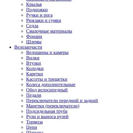
Крылья
Подножки
Ручки и рога
Рюкзаки и сумки
Седла
Смазочные материалы
Фонари
Шлемы
Велозапчасти
Велошины и камеры
Вилки
Втулки
Колодки
Каретки
Кассеты и трещетки
Колеса дополнительные
Обод велосипедный
Педали
Переключатели передний и задний
Манетки (переключатели)
Подсидельная труба
Рули и выноса рулей
Тормоза
Цепи
Шатуны