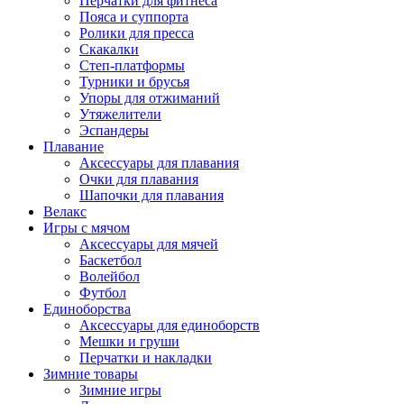
Перчатки для фитнеса
Пояса и суппорта
Ролики для пресса
Скакалки
Степ-платформы
Турники и брусья
Упоры для отжиманий
Утяжелители
Эспандеры
Плавание
Аксессуары для плавания
Очки для плавания
Шапочки для плавания
Велакс
Игры с мячом
Аксессуары для мячей
Баскетбол
Волейбол
Футбол
Единоборства
Аксессуары для единоборств
Мешки и груши
Перчатки и накладки
Зимние товары
Зимние игры