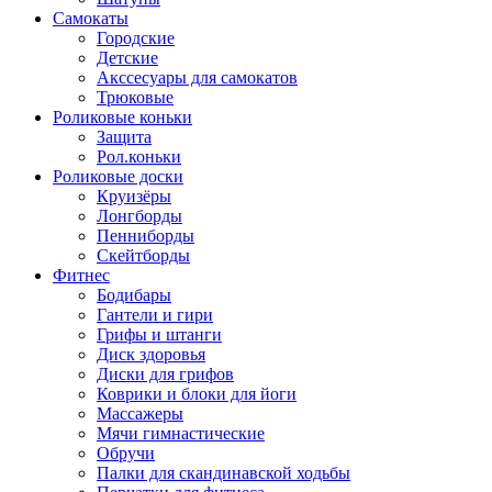
Самокаты
Городские
Детские
Акссесуары для самокатов
Трюковые
Роликовые коньки
Защита
Рол.коньки
Роликовые доски
Круизёры
Лонгборды
Пенниборды
Скейтборды
Фитнес
Бодибары
Гантели и гири
Грифы и штанги
Диск здоровья
Диски для грифов
Коврики и блоки для йоги
Массажеры
Мячи гимнастические
Обручи
Палки для скандинавской ходьбы