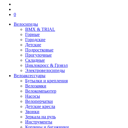
0
Велосипеды
BMX & TRIAL
Горные
Городские
Детские
Подростковые
Прогулочные
Складные
Циклокросс & Грэвэл
Электровелосипеды
Велоаксессуары
Бутылки и крепления
Велозамки
Велокомпьютер
Насосы
Велоперчатки
Детские кресла
Звонки
Зеркала на руль
Инструменты
Корзины и багажники