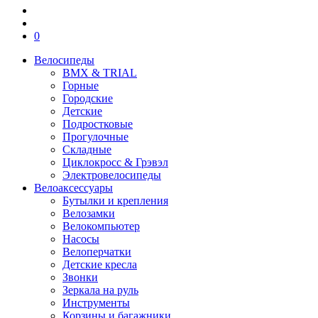
0
Велосипеды
BMX & TRIAL
Горные
Городские
Детские
Подростковые
Прогулочные
Складные
Циклокросс & Грэвэл
Электровелосипеды
Велоаксессуары
Бутылки и крепления
Велозамки
Велокомпьютер
Насосы
Велоперчатки
Детские кресла
Звонки
Зеркала на руль
Инструменты
Корзины и багажники