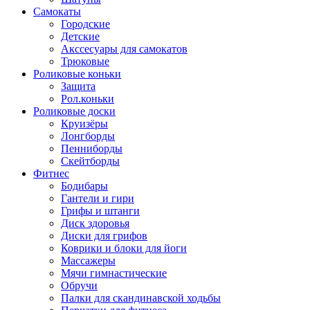
Самокаты
Городские
Детские
Акссесуары для самокатов
Трюковые
Роликовые коньки
Защита
Рол.коньки
Роликовые доски
Круизёры
Лонгборды
Пенниборды
Скейтборды
Фитнес
Бодибары
Гантели и гири
Грифы и штанги
Диск здоровья
Диски для грифов
Коврики и блоки для йоги
Массажеры
Мячи гимнастические
Обручи
Палки для скандинавской ходьбы