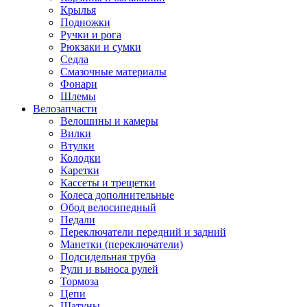
Крылья
Подножки
Ручки и рога
Рюкзаки и сумки
Седла
Смазочные материалы
Фонари
Шлемы
Велозапчасти
Велошины и камеры
Вилки
Втулки
Колодки
Каретки
Кассеты и трещетки
Колеса дополнительные
Обод велосипедный
Педали
Переключатели передний и задний
Манетки (переключатели)
Подсидельная труба
Рули и выноса рулей
Тормоза
Цепи
Шатуны