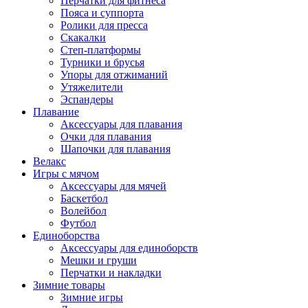
Перчатки для фитнеса
Пояса и суппорта
Ролики для пресса
Скакалки
Степ-платформы
Турники и брусья
Упоры для отжиманий
Утяжелители
Эспандеры
Плавание
Аксессуары для плавания
Очки для плавания
Шапочки для плавания
Велакс
Игры с мячом
Аксессуары для мячей
Баскетбол
Волейбол
Футбол
Единоборства
Аксессуары для единоборств
Мешки и груши
Перчатки и накладки
Зимние товары
Зимние игры