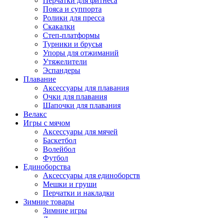
Перчатки для фитнеса
Пояса и суппорта
Ролики для пресса
Скакалки
Степ-платформы
Турники и брусья
Упоры для отжиманий
Утяжелители
Эспандеры
Плавание
Аксессуары для плавания
Очки для плавания
Шапочки для плавания
Велакс
Игры с мячом
Аксессуары для мячей
Баскетбол
Волейбол
Футбол
Единоборства
Аксессуары для единоборств
Мешки и груши
Перчатки и накладки
Зимние товары
Зимние игры