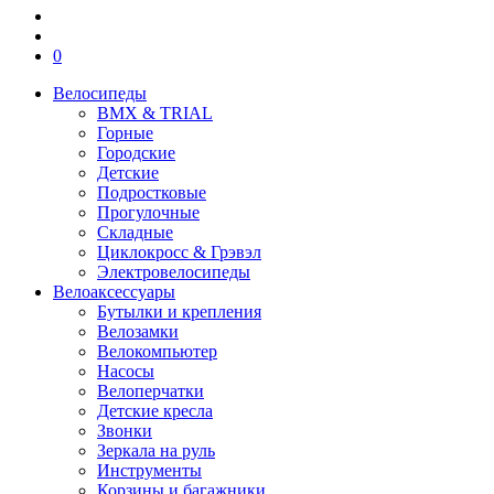
0
Велосипеды
BMX & TRIAL
Горные
Городские
Детские
Подростковые
Прогулочные
Складные
Циклокросс & Грэвэл
Электровелосипеды
Велоаксессуары
Бутылки и крепления
Велозамки
Велокомпьютер
Насосы
Велоперчатки
Детские кресла
Звонки
Зеркала на руль
Инструменты
Корзины и багажники