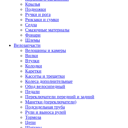
Крылья
Подножки
Ручки и рога
Рюкзаки и сумки
Седла
Смазочные материалы
Фонари
Шлемы
Велозапчасти
Велошины и камеры
Вилки
Втулки
Колодки
Каретки
Кассеты и трещетки
Колеса дополнительные
Обод велосипедный
Педали
Переключатели передний и задний
Манетки (переключатели)
Подсидельная труба
Рули и выноса рулей
Тормоза
Цепи
Шатуны