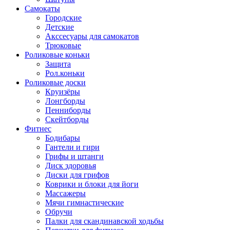
Самокаты
Городские
Детские
Акссесуары для самокатов
Трюковые
Роликовые коньки
Защита
Рол.коньки
Роликовые доски
Круизёры
Лонгборды
Пенниборды
Скейтборды
Фитнес
Бодибары
Гантели и гири
Грифы и штанги
Диск здоровья
Диски для грифов
Коврики и блоки для йоги
Массажеры
Мячи гимнастические
Обручи
Палки для скандинавской ходьбы