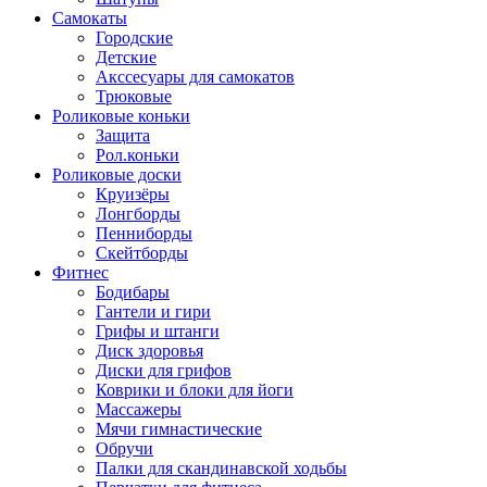
Самокаты
Городские
Детские
Акссесуары для самокатов
Трюковые
Роликовые коньки
Защита
Рол.коньки
Роликовые доски
Круизёры
Лонгборды
Пенниборды
Скейтборды
Фитнес
Бодибары
Гантели и гири
Грифы и штанги
Диск здоровья
Диски для грифов
Коврики и блоки для йоги
Массажеры
Мячи гимнастические
Обручи
Палки для скандинавской ходьбы