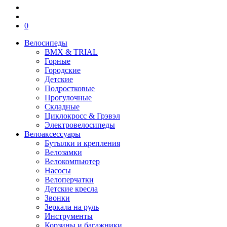
0
Велосипеды
BMX & TRIAL
Горные
Городские
Детские
Подростковые
Прогулочные
Складные
Циклокросс & Грэвэл
Электровелосипеды
Велоаксессуары
Бутылки и крепления
Велозамки
Велокомпьютер
Насосы
Велоперчатки
Детские кресла
Звонки
Зеркала на руль
Инструменты
Корзины и багажники