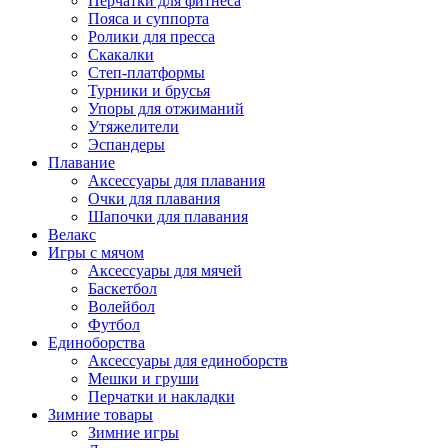
Перчатки для фитнеса
Пояса и суппорта
Ролики для пресса
Скакалки
Степ-платформы
Турники и брусья
Упоры для отжиманий
Утяжелители
Эспандеры
Плавание
Аксессуары для плавания
Очки для плавания
Шапочки для плавания
Велакс
Игры с мячом
Аксессуары для мячей
Баскетбол
Волейбол
Футбол
Единоборства
Аксессуары для единоборств
Мешки и груши
Перчатки и накладки
Зимние товары
Зимние игры