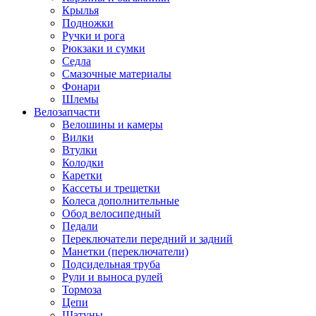
Крылья
Подножки
Ручки и рога
Рюкзаки и сумки
Седла
Смазочные материалы
Фонари
Шлемы
Велозапчасти
Велошины и камеры
Вилки
Втулки
Колодки
Каретки
Кассеты и трещетки
Колеса дополнительные
Обод велосипедный
Педали
Переключатели передний и задний
Манетки (переключатели)
Подсидельная труба
Рули и выноса рулей
Тормоза
Цепи
Шатуны