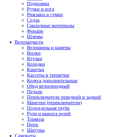
Подножки
Ручки и рога
Рюкзаки и сумки
Седла
Смазочные материалы
Фонари
Шлемы
Велозапчасти
Велошины и камеры
Вилки
Втулки
Колодки
Каретки
Кассеты и трещетки
Колеса дополнительные
Обод велосипедный
Педали
Переключатели передний и задний
Манетки (переключатели)
Подсидельная труба
Рули и выноса рулей
Тормоза
Цепи
Шатуны
Самокаты