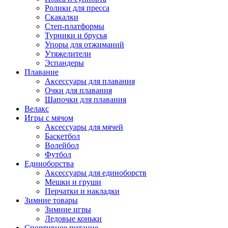
Ролики для пресса
Скакалки
Степ-платформы
Турники и брусья
Упоры для отжиманий
Утяжелители
Эспандеры
Плавание
Аксессуары для плавания
Очки для плавания
Шапочки для плавания
Велакс
Игры с мячом
Аксессуары для мячей
Баскетбол
Волейбол
Футбол
Единоборства
Аксессуары для единоборств
Мешки и груши
Перчатки и накладки
Зимние товары
Зимние игры
Ледовые коньки
Спортивное питание