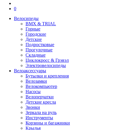
0
Велосипеды
BMX & TRIAL
Горные
Городские
Детские
Подростковые
Прогулочные
Складные
Циклокросс & Грэвэл
Электровелосипеды
Велоаксессуары
Бутылки и крепления
Велозамки
Велокомпьютер
Насосы
Велоперчатки
Детские кресла
Звонки
Зеркала на руль
Инструменты
Корзины и багажники
Крылья