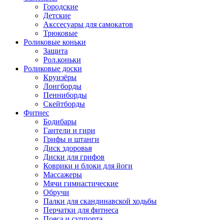
Городские
Детские
Акссесуары для самокатов
Трюковые
Роликовые коньки
Защита
Рол.коньки
Роликовые доски
Круизёры
Лонгборды
Пенниборды
Скейтборды
Фитнес
Бодибары
Гантели и гири
Грифы и штанги
Диск здоровья
Диски для грифов
Коврики и блоки для йоги
Массажеры
Мячи гимнастические
Обручи
Палки для скандинавской ходьбы
Перчатки для фитнеса
Пояса и суппорта