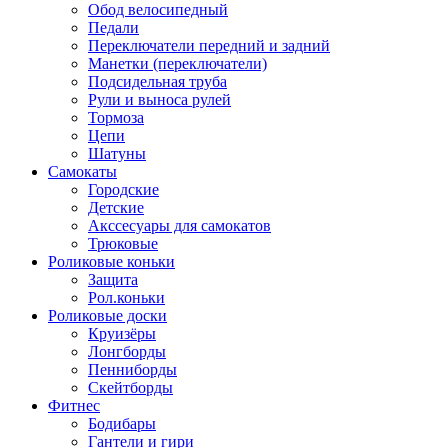
Обод велосипедный
Педали
Переключатели передний и задний
Манетки (переключатели)
Подсидельная труба
Рули и выноса рулей
Тормоза
Цепи
Шатуны
Самокаты
Городские
Детские
Акссесуары для самокатов
Трюковые
Роликовые коньки
Защита
Рол.коньки
Роликовые доски
Круизёры
Лонгборды
Пенниборды
Скейтборды
Фитнес
Бодибары
Гантели и гири