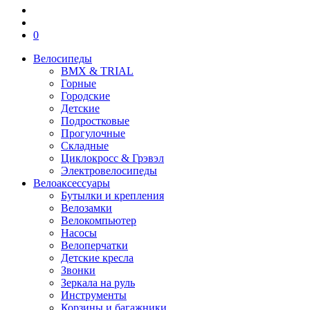
0
Велосипеды
BMX & TRIAL
Горные
Городские
Детские
Подростковые
Прогулочные
Складные
Циклокросс & Грэвэл
Электровелосипеды
Велоаксессуары
Бутылки и крепления
Велозамки
Велокомпьютер
Насосы
Велоперчатки
Детские кресла
Звонки
Зеркала на руль
Инструменты
Корзины и багажники