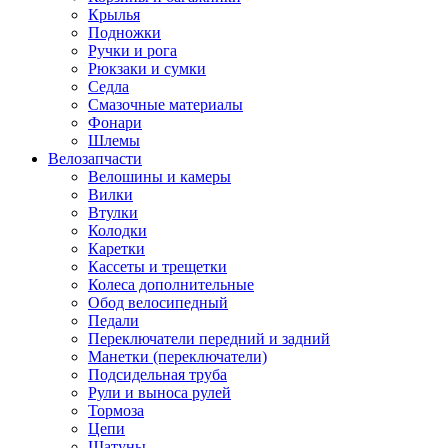
Крылья
Подножки
Ручки и рога
Рюкзаки и сумки
Седла
Смазочные материалы
Фонари
Шлемы
Велозапчасти
Велошины и камеры
Вилки
Втулки
Колодки
Каретки
Кассеты и трещетки
Колеса дополнительные
Обод велосипедный
Педали
Переключатели передний и задний
Манетки (переключатели)
Подсидельная труба
Рули и выноса рулей
Тормоза
Цепи
Шатуны