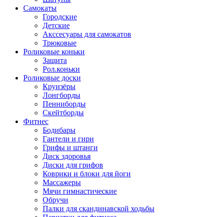
Самокаты
Городские
Детские
Акссесуары для самокатов
Трюковые
Роликовые коньки
Защита
Рол.коньки
Роликовые доски
Круизёры
Лонгборды
Пенниборды
Скейтборды
Фитнес
Бодибары
Гантели и гири
Грифы и штанги
Диск здоровья
Диски для грифов
Коврики и блоки для йоги
Массажеры
Мячи гимнастические
Обручи
Палки для скандинавской ходьбы