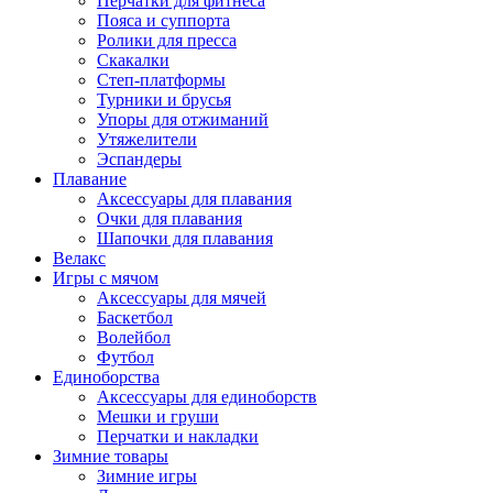
Перчатки для фитнеса
Пояса и суппорта
Ролики для пресса
Скакалки
Степ-платформы
Турники и брусья
Упоры для отжиманий
Утяжелители
Эспандеры
Плавание
Аксессуары для плавания
Очки для плавания
Шапочки для плавания
Велакс
Игры с мячом
Аксессуары для мячей
Баскетбол
Волейбол
Футбол
Единоборства
Аксессуары для единоборств
Мешки и груши
Перчатки и накладки
Зимние товары
Зимние игры