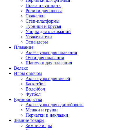
Перчатки для фитнеса
Пояса и суппорта
Ролики для пресса
Скакалки
Степ-платформы
Турники и брусья
Упоры для отжиманий
Утяжелители
Эспандеры
Плавание
Аксессуары для плавания
Очки для плавания
Шапочки для плавания
Велакс
Игры с мячом
Аксессуары для мячей
Баскетбол
Волейбол
Футбол
Единоборства
Аксессуары для единоборств
Мешки и груши
Перчатки и накладки
Зимние товары
Зимние игры