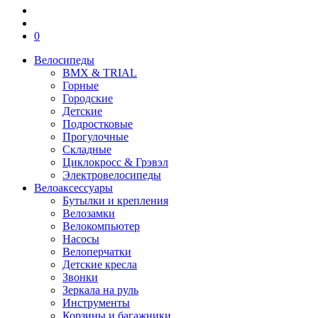
0
Велосипеды
BMX & TRIAL
Горные
Городские
Детские
Подростковые
Прогулочные
Складные
Циклокросс & Грэвэл
Электровелосипеды
Велоаксессуары
Бутылки и крепления
Велозамки
Велокомпьютер
Насосы
Велоперчатки
Детские кресла
Звонки
Зеркала на руль
Инструменты
Корзины и багажники