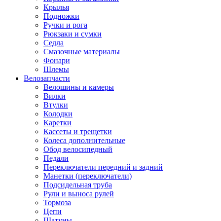
Крылья
Подножки
Ручки и рога
Рюкзаки и сумки
Седла
Смазочные материалы
Фонари
Шлемы
Велозапчасти
Велошины и камеры
Вилки
Втулки
Колодки
Каретки
Кассеты и трещетки
Колеса дополнительные
Обод велосипедный
Педали
Переключатели передний и задний
Манетки (переключатели)
Подсидельная труба
Рули и выноса рулей
Тормоза
Цепи
Шатуны