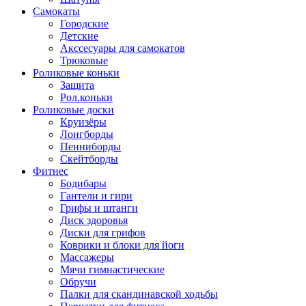
Самокаты
Городские
Детские
Акссесуары для самокатов
Трюковые
Роликовые коньки
Защита
Рол.коньки
Роликовые доски
Круизёры
Лонгборды
Пенниборды
Скейтборды
Фитнес
Бодибары
Гантели и гири
Грифы и штанги
Диск здоровья
Диски для грифов
Коврики и блоки для йоги
Массажеры
Мячи гимнастические
Обручи
Палки для скандинавской ходьбы