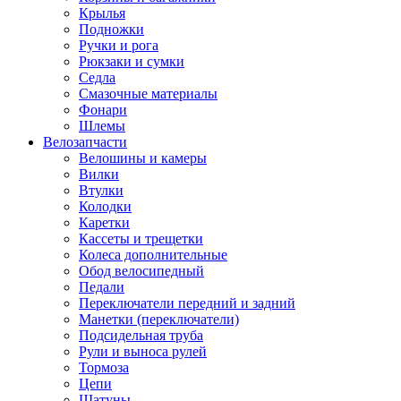
Крылья
Подножки
Ручки и рога
Рюкзаки и сумки
Седла
Смазочные материалы
Фонари
Шлемы
Велозапчасти
Велошины и камеры
Вилки
Втулки
Колодки
Каретки
Кассеты и трещетки
Колеса дополнительные
Обод велосипедный
Педали
Переключатели передний и задний
Манетки (переключатели)
Подсидельная труба
Рули и выноса рулей
Тормоза
Цепи
Шатуны