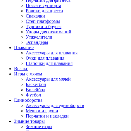
Перчатки для фитнеса
Пояса и суппорта
Ролики для пресса
Скакалки
Степ-платформы
Турники и брусья
Упоры для отжиманий
Утяжелители
Эспандеры
Плавание
Аксессуары для плавания
Очки для плавания
Шапочки для плавания
Велакс
Игры с мячом
Аксессуары для мячей
Баскетбол
Волейбол
Футбол
Единоборства
Аксессуары для единоборств
Мешки и груши
Перчатки и накладки
Зимние товары
Зимние игры