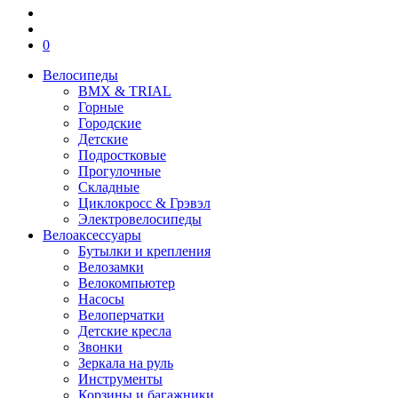
0
Велосипеды
BMX & TRIAL
Горные
Городские
Детские
Подростковые
Прогулочные
Складные
Циклокросс & Грэвэл
Электровелосипеды
Велоаксессуары
Бутылки и крепления
Велозамки
Велокомпьютер
Насосы
Велоперчатки
Детские кресла
Звонки
Зеркала на руль
Инструменты
Корзины и багажники