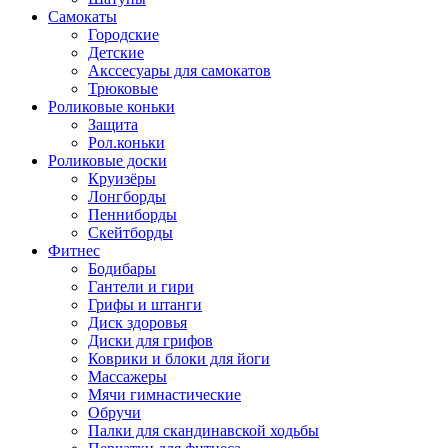
Самокаты
Городские
Детские
Акссесуары для самокатов
Трюковые
Роликовые коньки
Защита
Рол.коньки
Роликовые доски
Круизёры
Лонгборды
Пенниборды
Скейтборды
Фитнес
Бодибары
Гантели и гири
Грифы и штанги
Диск здоровья
Диски для грифов
Коврики и блоки для йоги
Массажеры
Мячи гимнастические
Обручи
Палки для скандинавской ходьбы