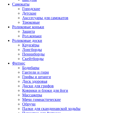
Самокаты
Городские
Детские
Акссесуары для самокатов
Трюковые
Роликовые коньки
Защита
Рол.коньки
Роликовые доски
Круизёры
Лонгборды
Пенниборды
Скейтборды
Фитнес
Бодибары
Гантели и гири
Грифы и штанги
Диск здоровья
Диски для грифов
Коврики и блоки для йоги
Массажеры
Мячи гимнастические
Обручи
Палки для скандинавской ходьбы