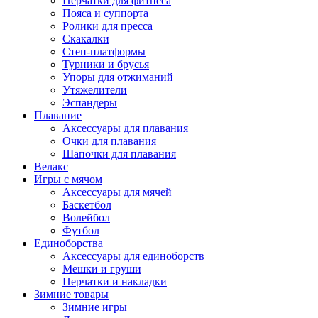
Перчатки для фитнеса
Пояса и суппорта
Ролики для пресса
Скакалки
Степ-платформы
Турники и брусья
Упоры для отжиманий
Утяжелители
Эспандеры
Плавание
Аксессуары для плавания
Очки для плавания
Шапочки для плавания
Велакс
Игры с мячом
Аксессуары для мячей
Баскетбол
Волейбол
Футбол
Единоборства
Аксессуары для единоборств
Мешки и груши
Перчатки и накладки
Зимние товары
Зимние игры