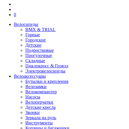
0
Велосипеды
BMX & TRIAL
Горные
Городские
Детские
Подростковые
Прогулочные
Складные
Циклокросс & Грэвэл
Электровелосипеды
Велоаксессуары
Бутылки и крепления
Велозамки
Велокомпьютер
Насосы
Велоперчатки
Детские кресла
Звонки
Зеркала на руль
Инструменты
Корзины и багажники