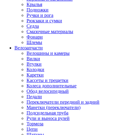
Крылья
Подножки
Ручки и рога
Рюкзаки и сумки
Седла
Смазочные материалы
Фонари
Шлемы
Велозапчасти
Велошины и камеры
Вилки
Втулки
Колодки
Каретки
Кассеты и трещетки
Колеса дополнительные
Обод велосипедный
Педали
Переключатели передний и задний
Манетки (переключатели)
Подсидельная труба
Рули и выноса рулей
Тормоза
Цепи
Шатуны