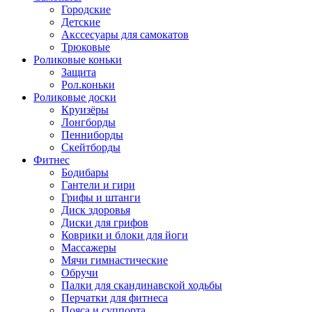
Городские
Детские
Акссесуары для самокатов
Трюковые
Роликовые коньки
Защита
Рол.коньки
Роликовые доски
Круизёры
Лонгборды
Пенниборды
Скейтборды
Фитнес
Бодибары
Гантели и гири
Грифы и штанги
Диск здоровья
Диски для грифов
Коврики и блоки для йоги
Массажеры
Мячи гимнастические
Обручи
Палки для скандинавской ходьбы
Перчатки для фитнеса
Пояса и суппорта