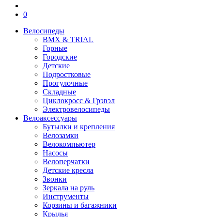
0
Велосипеды
BMX & TRIAL
Горные
Городские
Детские
Подростковые
Прогулочные
Складные
Циклокросс & Грэвэл
Электровелосипеды
Велоаксессуары
Бутылки и крепления
Велозамки
Велокомпьютер
Насосы
Велоперчатки
Детские кресла
Звонки
Зеркала на руль
Инструменты
Корзины и багажники
Крылья