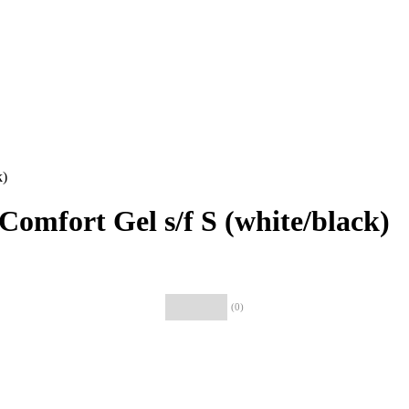
k)
mfort Gel s/f S (white/black)
(0)