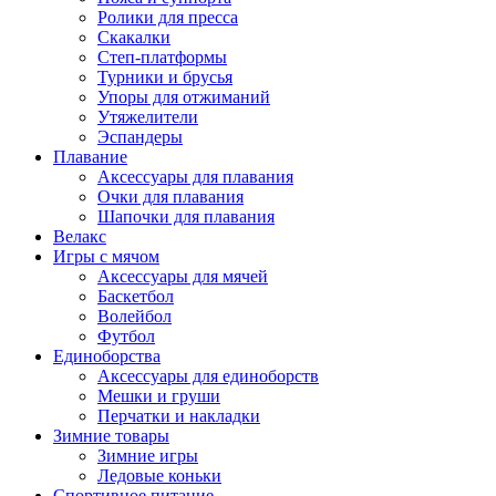
Ролики для пресса
Скакалки
Степ-платформы
Турники и брусья
Упоры для отжиманий
Утяжелители
Эспандеры
Плавание
Аксессуары для плавания
Очки для плавания
Шапочки для плавания
Велакс
Игры с мячом
Аксессуары для мячей
Баскетбол
Волейбол
Футбол
Единоборства
Аксессуары для единоборств
Мешки и груши
Перчатки и накладки
Зимние товары
Зимние игры
Ледовые коньки
Спортивное питание