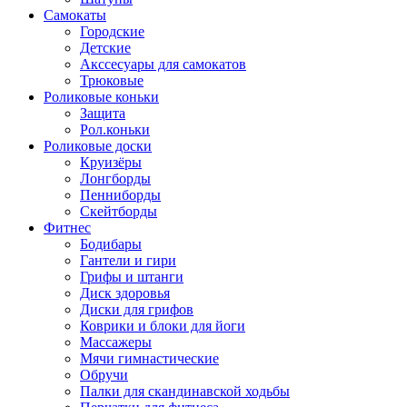
Самокаты
Городские
Детские
Акссесуары для самокатов
Трюковые
Роликовые коньки
Защита
Рол.коньки
Роликовые доски
Круизёры
Лонгборды
Пенниборды
Скейтборды
Фитнес
Бодибары
Гантели и гири
Грифы и штанги
Диск здоровья
Диски для грифов
Коврики и блоки для йоги
Массажеры
Мячи гимнастические
Обручи
Палки для скандинавской ходьбы