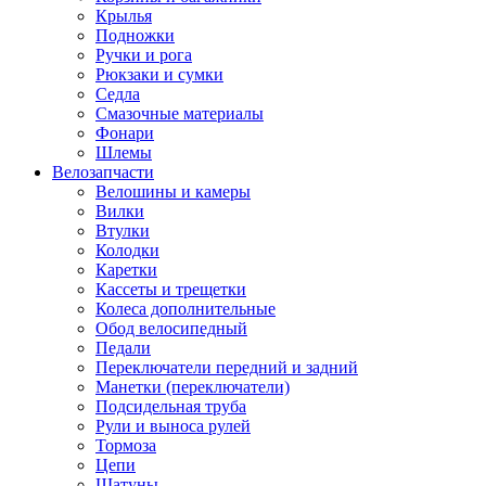
Крылья
Подножки
Ручки и рога
Рюкзаки и сумки
Седла
Смазочные материалы
Фонари
Шлемы
Велозапчасти
Велошины и камеры
Вилки
Втулки
Колодки
Каретки
Кассеты и трещетки
Колеса дополнительные
Обод велосипедный
Педали
Переключатели передний и задний
Манетки (переключатели)
Подсидельная труба
Рули и выноса рулей
Тормоза
Цепи
Шатуны