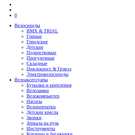
0
Велосипеды
BMX & TRIAL
Горные
Городские
Детские
Подростковые
Прогулочные
Складные
Циклокросс & Грэвэл
Электровелосипеды
Велоаксессуары
Бутылки и крепления
Велозамки
Велокомпьютер
Насосы
Велоперчатки
Детские кресла
Звонки
Зеркала на руль
Инструменты
Корзины и багажники