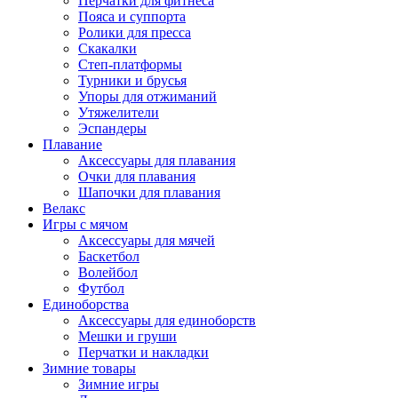
Перчатки для фитнеса
Пояса и суппорта
Ролики для пресса
Скакалки
Степ-платформы
Турники и брусья
Упоры для отжиманий
Утяжелители
Эспандеры
Плавание
Аксессуары для плавания
Очки для плавания
Шапочки для плавания
Велакс
Игры с мячом
Аксессуары для мячей
Баскетбол
Волейбол
Футбол
Единоборства
Аксессуары для единоборств
Мешки и груши
Перчатки и накладки
Зимние товары
Зимние игры