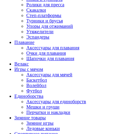
Ролики для пресса
Скакалки
Степ-платформы
Турники и брусья
Упоры для отжиманий
Утяжелители
Эспандеры
Плавание
Аксессуары для плавания
Очки для плавания
Шапочки для плавания
Велакс
Игры с мячом
Аксессуары для мячей
Баскетбол
Волейбол
Футбол
Единоборства
Аксессуары для единоборств
Мешки и груши
Перчатки и накладки
Зимние товары
Зимние игры
Ледовые коньки
Спортивное питание