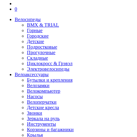
0
Велосипеды
BMX & TRIAL
Горные
Городские
Детские
Подростковые
Прогулочные
Складные
Циклокросс & Грэвэл
Электровелосипеды
Велоаксессуары
Бутылки и крепления
Велозамки
Велокомпьютер
Насосы
Велоперчатки
Детские кресла
Звонки
Зеркала на руль
Инструменты
Корзины и багажники
Крылья