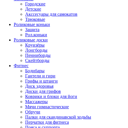
Городские
Детские
Акссесуары для самокатов
Трюковые
Роликовые коньки
Защита
Рол.коньки
Роликовые доски
Круизёры
Лонгборды
Пенниборды
Скейтборды
Фитнес
Бодибары
Гантели и гири
Грифы и штанги
Диск здоровья
Диски для грифов
Коврики и блоки для йоги
Массажеры
Мячи гимнастические
Обручи
Палки для скандинавской ходьбы
Перчатки для фитнеса
Пояса и суппорта