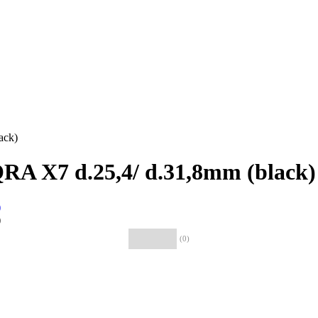
ack)
A X7 d.25,4/ d.31,8mm (black)
(0)