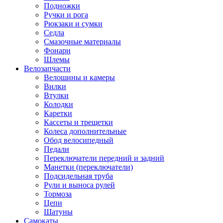
Подножки
Ручки и рога
Рюкзаки и сумки
Седла
Смазочные материалы
Фонари
Шлемы
Велозапчасти
Велошины и камеры
Вилки
Втулки
Колодки
Каретки
Кассеты и трещетки
Колеса дополнительные
Обод велосипедный
Педали
Переключатели передний и задний
Манетки (переключатели)
Подсидельная труба
Рули и выноса рулей
Тормоза
Цепи
Шатуны
Самокаты